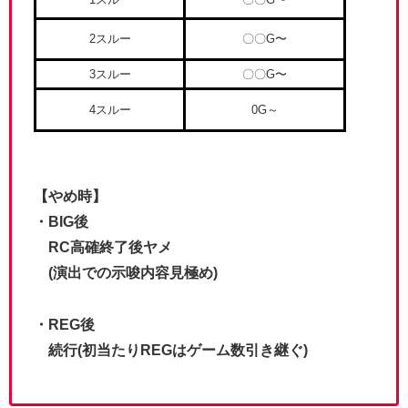
2スルー
〇〇G〜
3スルー
〇〇G〜
4スルー
0G～
【やめ時】
・BIG後
RC高確終了後ヤメ
(演出での示唆内容見極め)
・REG後
続行(初当たりREGはゲーム数引き継ぐ)