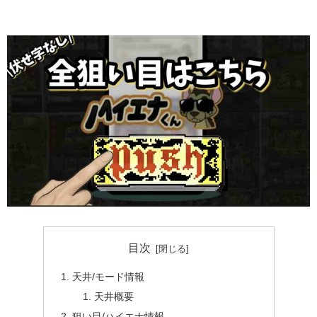
目次
天井/モード情報
天井概要
狙い目/ハイエナ情報