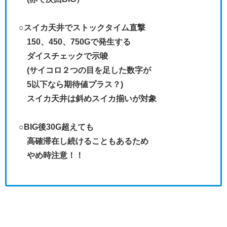
○スイカ天井でストックタイム直撃
150、450、750Gで発生する
ダイスチェックで示唆
(サイコロ２つの目を足した数字が
5以下なら期待値プラス？)
スイカ天井は斜めスイカ揃いが対象
○BIG後30G超えても
高確滞在し続けることもあるため
やめ時注意！！