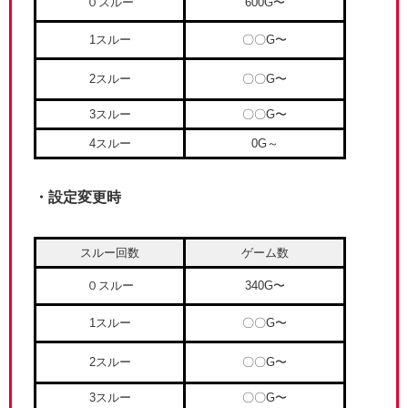
０スルー
600G〜
1スルー
〇〇G〜
2スルー
〇〇G〜
3スルー
〇〇G〜
4スルー
0G～
・設定変更時
スルー回数
ゲーム数
０スルー
340G〜
1スルー
〇〇G〜
2スルー
〇〇G〜
3スルー
〇〇G〜