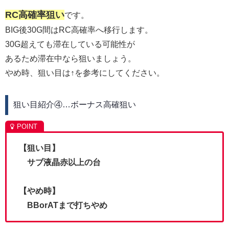
RC高確率狙い
です。
BIG後30G間はRC高確率へ移行します。
30G超えても滞在している可能性が
あるため滞在中なら狙いましょう。
やめ時、狙い目は↑を参考にしてください。
狙い目紹介④…ボーナス高確狙い
【狙い目】
サブ液晶赤以上の台
【やめ時】
BBorATまで打ちやめ