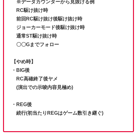
※データカウンターから見抜ける例
RC駆け抜け時
前回RC駆け抜け後駆け抜け時
ジョーカーモード後駆け抜け時
通常ST駆け抜け時
〇〇Gまでフォロー
【やめ時】
・BIG後
RC高確終了後ヤメ
(演出での示唆内容見極め)
・REG後
続行(初当たりREGはゲーム数引き継ぐ)