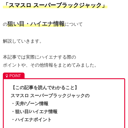
「スマスロ スーパーブラックジャック」
狙い目・ハイエナ情報
の
について
解説していきます。
本記事では実際にハイエナする際の
ポイントや、その他情報をまとめてみました。
【この記事を読んでわかること】
スマスロ スーパーブラックジャックの
・天井/ゾーン情報
・狙い目/ハイエナ情報
・ハイエナポイント