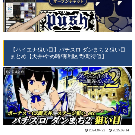
【ハイエナ狙い目】パチスロ ダンまち２狙い目
まとめ【天井/やめ時/有利区間/期待値】
狙い目まとめ
2024.04.22
2025.09.14