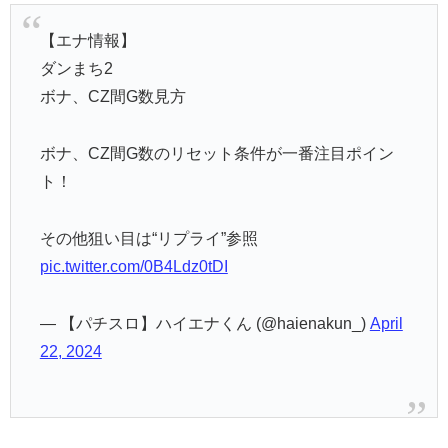
【エナ情報】
ダンまち2
ボナ、CZ間G数見方
ボナ、CZ間G数のリセット条件が一番注目ポイン
ト！
その他狙い目は“リプライ”参照
pic.twitter.com/0B4Ldz0tDI
— 【パチスロ】ハイエナくん (@haienakun_)
April
22, 2024