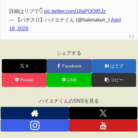
詳細はリプで👇
pic.twitter.com/18aPOO95Jz
— 【パチスロ】ハイエナくん (@haienakun_)
April
16, 2026
シェアする
X
Facebook
はてブ
Pocket
LINE
コピー
ハイエナくんのSNSを見る