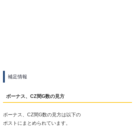
補足情報
ボーナス、CZ間G数の見方
ボーナス、CZ間G数の見方は以下の
ポストにまとめられています。