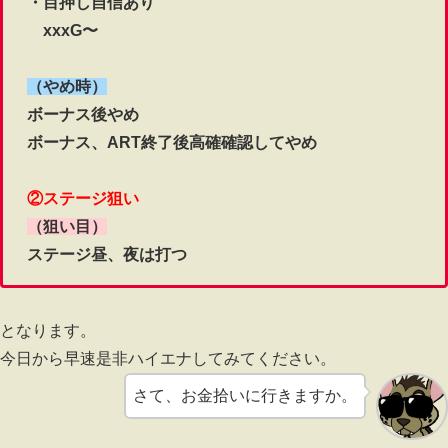
・目押し自信あり
xxxG〜
（やめ時）
ボーナス後やめ
ボーナス、ART終了後高確確認してやめ
②ステージ狙い
（狙い目）
ステージ昼、夜は打つ
となります。
今日から早速是非ハイエナしてみてください。
さて、お金拾いに行きますか。