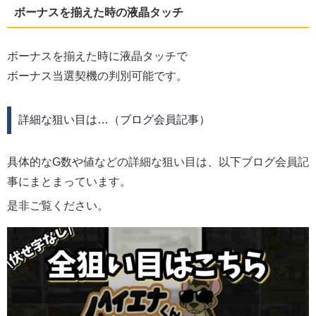
ボーナスを揃えた時の液晶タッチ
ボーナスを揃えた時に液晶タッチで
ボーナス当選契機の判別可能です。
詳細な狙い目は…（ブログ会員記事）
具体的なG数や値などの詳細な狙い目は、以下ブログ会員記
事にまとまっています。
是非ご覧ください。