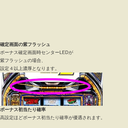
確定画面の紫フラッシュ
ボーナス確定画面時センターLEDが
紫フラッシュの場合、
設定４以上濃厚となります。
ボーナス初当たり確率
高設定ほどボーナス初当たり確率が優遇されます。