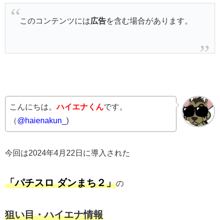
このコンテンツには
広告
を含む場合があります。
こんにちは。
ハイエナくん
です。
（
@haienakun_
)
今回は2024年4月22日に導入された
「パチスロ ダンまち２」
の
狙い目・ハイエナ情報