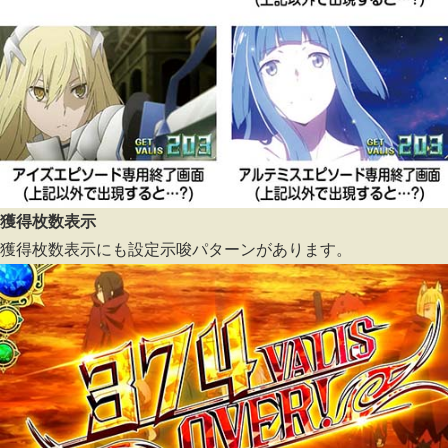
獲得枚数表示
獲得枚数表示にも設定示唆パターンがあります。