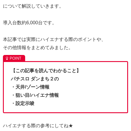
について解説していきます。
導入台数約6,000台です。
本記事では実際にハイエナする際のポイントや、
その他情報をまとめてみました。
【この記事を読んでわかること】
パチスロ ダンまち２の
・天井/ゾーン情報
・狙い目/ハイエナ情報
・設定示唆
ハイエナする際の参考にしてね★