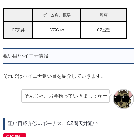
ゲーム数、概要
恩恵
CZ天井
555G+α
CZ当選
狙い目/ハイエナ情報
それではハイエナ狙い目を紹介していきます。
そんじゃ、お金拾っていきましょかー
狙い目紹介①…ボーナス、CZ間天井狙い