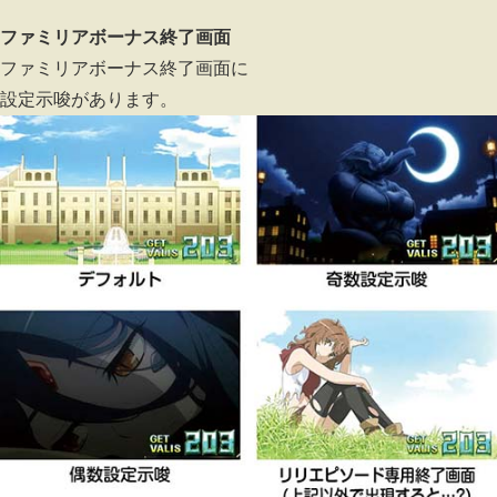
ファミリアボーナス終了画面
ファミリアボーナス終了画面に
設定示唆があります。