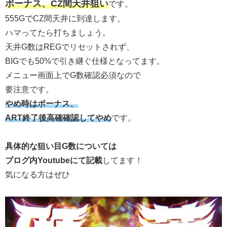
ボーナス、CZ間天井狙い
です。
555GでCZ間天井に到達します。
ハマってたら打ちましょう。
天井G数はREGでリセットされず、
BIGでも50%で引き継ぐ仕様となってます。
メニュー画面上でG数確認必須なので
要注意です。
やめ時はボーナス、
ART終了後高確確認してやめ
です。
具体的な狙い目G数については
ブログ内Youtubeにて記載
してます！
気になる方はぜひ