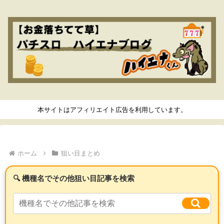
本サイトはアフィリエイト広告を利用しています。
ホーム
狙い目まとめ