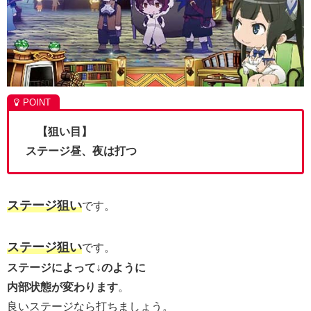
【狙い目】
ステージ昼、夜は打つ
ステージ狙い
です。
ステージ狙い
です。
ステージによって↓のように
内部状態が変わります
。
良いステージなら打ちましょう。