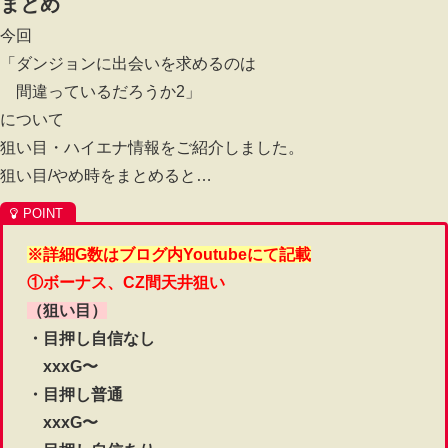
まとめ
今回
「ダンジョンに出会いを求めるのは
間違っているだろうか2」
について
狙い目・ハイエナ情報をご紹介しました。
狙い目/やめ時をまとめると…
※詳細G数はブログ内Youtubeにて記載
①ボーナス、CZ間天井狙い
（狙い目）
・目押し自信なし
xxxG〜
・目押し普通
xxxG〜