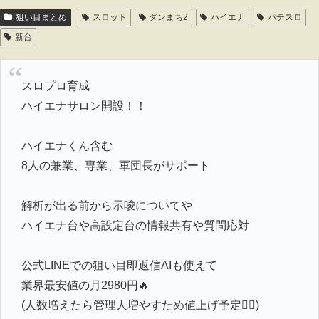
狙い目まとめ
スロット
ダンまち2
ハイエナ
パチスロ
新台
スロプロ育成
ハイエナサロン開設！！
ハイエナくん含む
8人の兼業、専業、軍団長がサポート
解析が出る前から示唆についてや
ハイエナ台や高設定台の情報共有や質問応対
公式LINEでの狙い目即返信AIも使えて
業界最安値の月2980円🔥
(人数増えたら管理人増やすため値上げ予定🙇‍♂️)