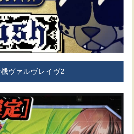
命機ヴァルヴレイヴ2