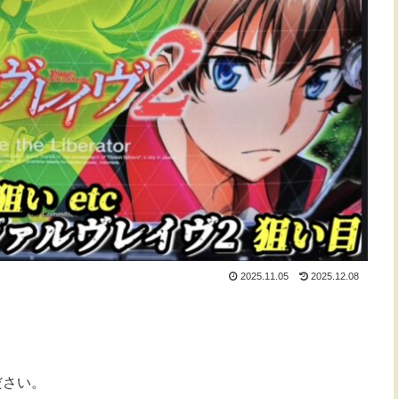
2025.11.05
2025.12.08
ださい。