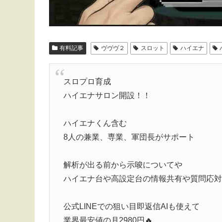
有料記事
ヴヴヴ２
スロット
ハイエナ
スロプロ育成
ハイエナサロン開設！！
ハイエナくん含む
8人の兼業、専業、軍団長がサポート
解析が出る前から示唆についてや
ハイエナ台や高設定台の情報共有や質問応
公式LINEでの狙い目即返信AIも使えて
業界最安値の月2980円🔥