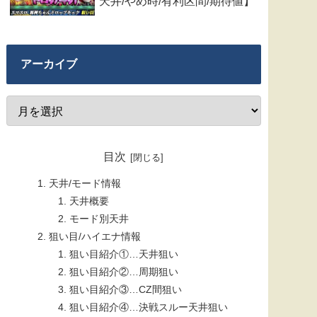
天井/やめ時/有利区間/期待値】
アーカイブ
目次
天井/モード情報
天井概要
モード別天井
狙い目/ハイエナ情報
狙い目紹介①…天井狙い
狙い目紹介②…周期狙い
狙い目紹介③…CZ間狙い
狙い目紹介④…決戦スルー天井狙い