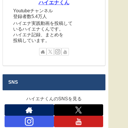
ハイエナくん
Youtubeチャンネル
登録者数5.4万人
ハイエナ実践動画を投稿して
いるハイエナくんです。
ハイエナ記録、まとめを
投稿しています。
SNS
ハイエナくんのSNSを見る