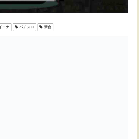
イエナ
パチスロ
新台
対