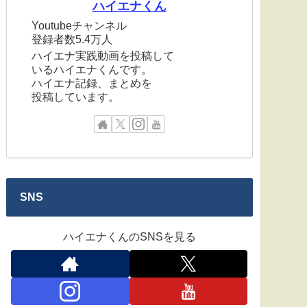
ハイエナくん
Youtubeチャンネル
登録者数5.4万人
ハイエナ実践動画を投稿して
いるハイエナくんです。
ハイエナ記録、まとめを
投稿しています。
SNS
ハイエナくんのSNSを見る