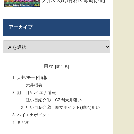
天井/やめ時/有利区間/期待値】
アーカイブ
目次
天井/モード情報
天井概要
狙い目/ハイエナ情報
狙い目紹介①…CZ間天井狙い
狙い目紹介②…魔女ポイント(穢れ)狙い
ハイエナポイント
まとめ