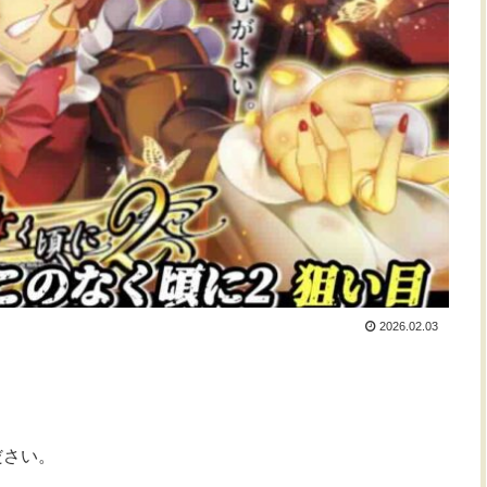
2026.02.03
ださい。