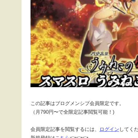
この記事はブログメンシプ会員限定です。
（月790円〜で全限定記事閲覧可能！)
会員限定記事を閲覧するには、
ログイン
してく
新規登録は
こちら
👈👈👈