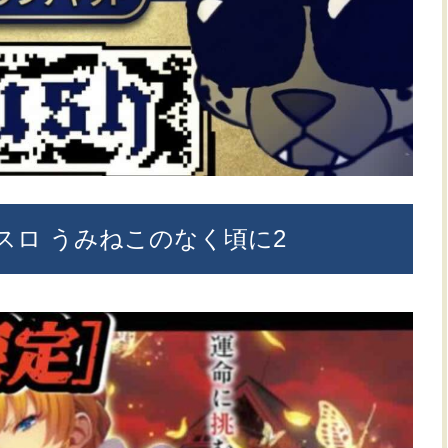
スロ うみねこのなく頃に2