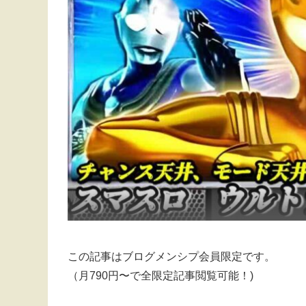
この記事はブログメンシプ会員限定です。
（月790円〜で全限定記事閲覧可能！)