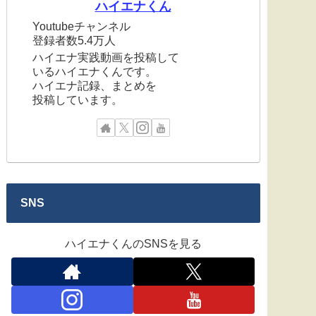
ハイエナくん
Youtubeチャンネル
登録者数5.4万人
ハイエナ実践動画を投稿して
いるハイエナくんです。
ハイエナ記録、まとめを
投稿しています。
SNS
ハイエナくんのSNSを見る