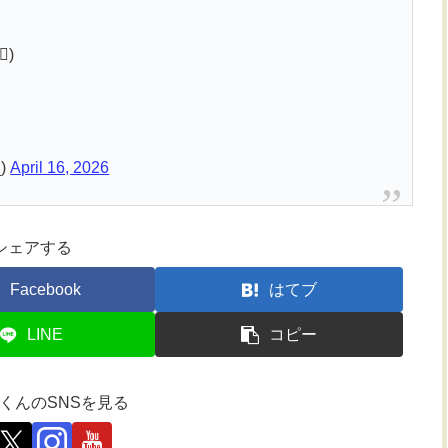
️)
)
April 16, 2026
シェアする
Facebook
はてブ
LINE
コピー
くんのSNSを見る