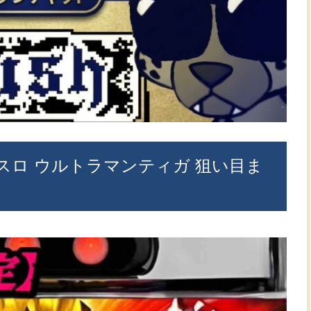
スロ ウルトラマンティガ 狙い目ま