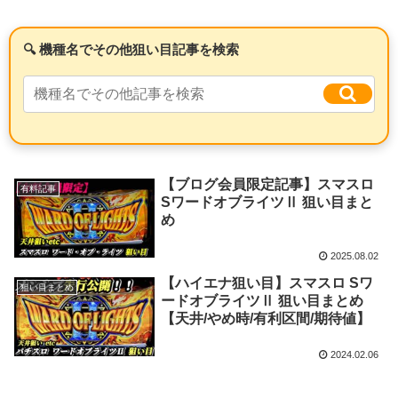
【ブログ会員限定記事】スマスロ
有料記事
SワードオブライツⅡ 狙い目まと
め
2025.08.02
【ハイエナ狙い目】スマスロ Sワ
狙い目まとめ
ードオブライツⅡ 狙い目まとめ
【天井/やめ時/有利区間/期待値】
2024.02.06