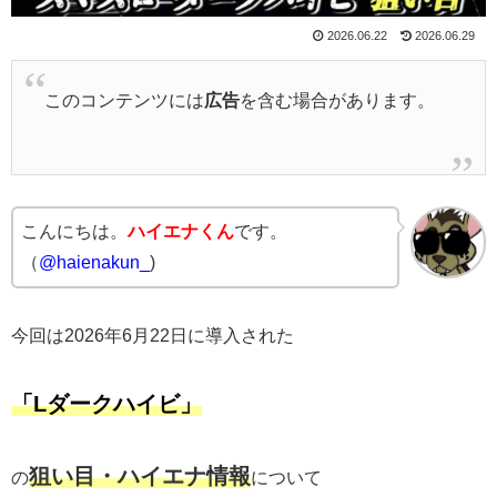
2026.06.22
2026.06.29
このコンテンツには
広告
を含む場合があります。
こんにちは。
ハイエナくん
です。
（
@haienakun_
)
今回は2026年6月22日に導入された
「Lダークハイビ」
狙い目・ハイエナ情報
の
について