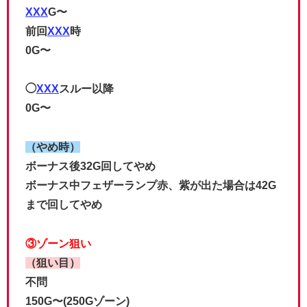
XXX
G〜
前回
XXX
時
0G〜
◯
XXX
スルー以降
0G〜
（やめ時）
ボーナス後32G回してやめ
ボーナス中フェザーランプ赤、紫が出た場合は42G
まで回してやめ
③ゾーン狙い
（狙い目）
不問
150G〜(250Gゾーン)