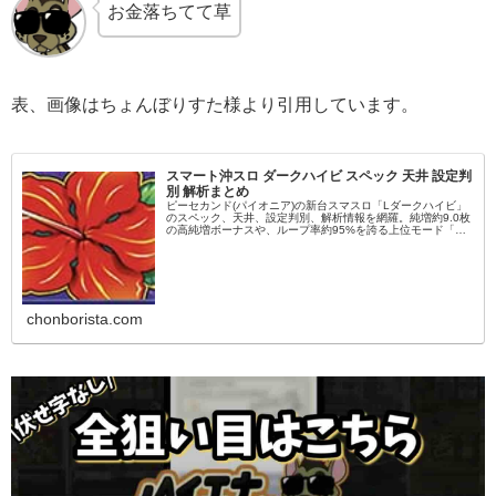
お金落ちてて草
表、画像はちょんぼりすた様より引用しています。
スマート沖スロ ダークハイビ スペック 天井 設定判
別 解析まとめ
ピーセカンド(パイオニア)の新台スマスロ「Lダークハイビ」
のスペック、天井、設定判別、解析情報を網羅。純増約9.0枚
の高純増ボーナスや、ループ率約95%を誇る上位モード「ダ
ークハイビモード」、32G目の自力当選要素など、攻略に欠
かせない最新...
chonborista.com