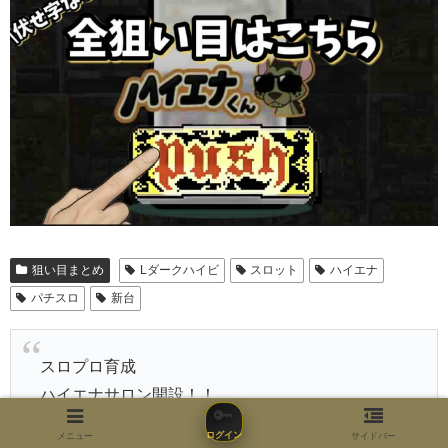
狙い目まとめ
Lダークハイビ
スロット
ハイエナ
パチスロ
新台
スロプロ育成
ハイエナサロン開設！！
🔑
ログイン
メニュー
サイドバー