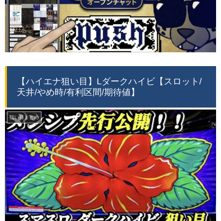
【ハイエナ狙い目】Lダークハイビ【スロット/
天井/やめ時/有利区間/期待値】
狙い目まとめ