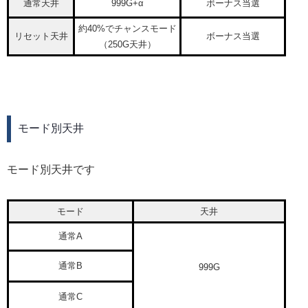
通常天井
999G+α
ボーナス当選
約40%でチャンスモード
リセット天井
ボーナス当選
（250G天井）
モード別天井
モード別天井です
モード
天井
通常A
通常B
999G
通常C