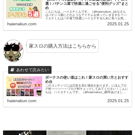
選！パチンコ屋で快適に過ごせる”便利グッズ”まと
め
こんにちは。ハイエナくんです。（@haienakun_)みなさん
はパチンコ屋にどのようなアイテムを持っていきますか？ハ
イエナくんはパチ屋で快適にハイエナするために色々お気に
入りグッズを持っていってます。今回はハイエナ稼働時やパ
haienakun.com
2025.01.25
チ屋で快適に過...
家スロの購入方法はこちらから
ボーナスの使い道はこれ！家スロの買い方とおすす
め台
このコンテンツには広告を含む場合があります。にほんブロ
グ村↑↑↑↑↑↑↑↑↑↑↑ブログ村チェックしてみてください！こんに
ちは。ハイエナくんです。（@haienakun_)新年あけまして
おめでとうございます本年もハイエナくんのご支援よろしく
お...
haienakun.com
2025.01.25