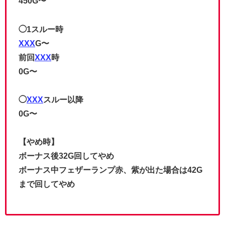
450G〜
◯1スルー時
XXX
G〜
前回
XXX
時
0G〜
◯
XXX
スルー以降
0G〜
【やめ時】
ボーナス後32G回してやめ
ボーナス中フェザーランプ赤、紫が出た場合は42G
まで回してやめ