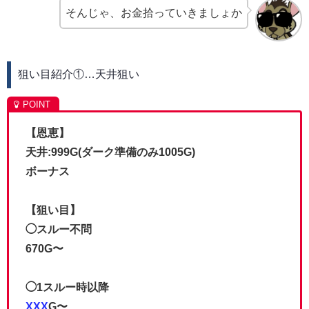
そんじゃ、お金拾っていきましょか
狙い目紹介①…天井狙い
【恩恵】
天井:999G(ダーク準備のみ1005G)
ボーナス
【狙い目】
◯スルー不問
670G〜
◯1スルー時以降
XXX
G〜