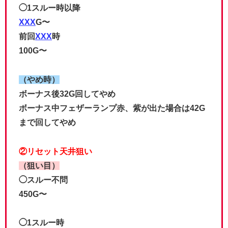
◯1スルー時以降
XXX
G〜
前回
XXX
時
100G〜
（やめ時）
ボーナス後32G回してやめ
ボーナス中フェザーランプ赤、紫が出た場合は42G
まで回してやめ
②リセット天井狙い
（狙い目）
◯スルー不問
450G〜
◯1スルー時