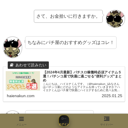
さて、お金拾いに行きますか。
ちなみにパチ屋のおすすめグッズはコレ！
【2024年4月最新】パチスロ稼働時必須アイテム５
選！パチンコ屋で快適に過ごせる”便利グッズ”まと
め
こんにちは。ハイエナくんです。（@haienakun_)みなさん
はパチンコ屋にどのようなアイテムを持っていきますか？ハ
イエナくんはパチ屋で快適にハイエナするために色々お気に
入りグッズを持っていってます。今回はハイエナ稼働時やパ
haienakun.com
2025.01.25
チ屋で快適に過...
家スロの購入方法はこちらから
🔑
ログイン
メニュー
サイドバー