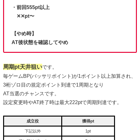
・前回555pt以上
✕✕pt〜
【やめ時】
AT後状態を確認してやめ
周期pt天井狙い
です。
毎ゲームBP(バッサリポイント)が1ポイント以上加算され、
3桁ゾロ目の規定ポイント到達で1周期となり
AT当選のチャンスです。
設定変更時やAT終了時は最大222ptで周期到達です。
成立役
獲得pt
下記以外
1pt