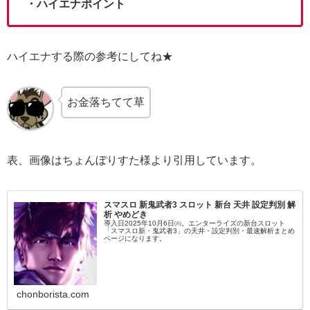
・ハイエナポイント
ハイエナする際の参考にしてね★
お金落ちてて草
表、画像はちょんぼりすた様より引用しています。
スマスロ 新鬼武者3 スロット 新台 天井 設定判別 解
析 やめどき
導入日2025年10月6日㈪。エンターライズの新台スロット
「スマスロ新・鬼武者3」の天井・設定判別・最速解析まとめ
ページになります。
chonborista.com