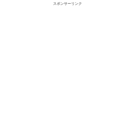
スポンサーリンク