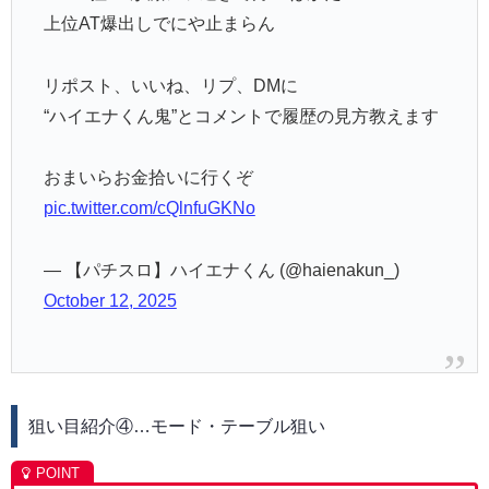
上位AT爆出しでにや止まらん
リポスト、いいね、リプ、DMに
“ハイエナくん鬼”とコメントで履歴の見方教えます
おまいらお金拾いに行くぞ
pic.twitter.com/cQlnfuGKNo
— 【パチスロ】ハイエナくん (@haienakun_)
October 12, 2025
狙い目紹介④…モード・テーブル狙い