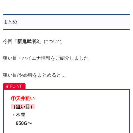
まとめ
今回「
新鬼武者3
」について
狙い目・ハイエナ情報をご紹介しました。
狙い目/やめ時をまとめると…
①天井狙い
（狙い目）
・不問
650G〜