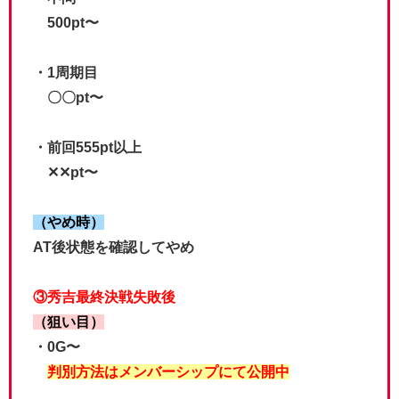
500pt〜
・1周期目
〇〇pt〜
・前回555pt以上
✕✕pt〜
（やめ時）
AT後状態を確認してやめ
③秀吉最終決戦失敗後
（狙い目）
・0G〜
判別方法はメンバーシップにて公開中