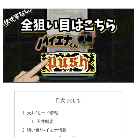
目次
天井/モード情報
天井概要
狙い目/ハイエナ情報