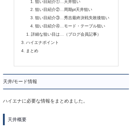
狙い目紹介①…天井狙い
狙い目紹介②…周期pt天井狙い
狙い目紹介③…秀吉最終決戦失敗後狙い
狙い目紹介④…モード・テーブル狙い
詳細な狙い目は…（ブログ会員記事）
ハイエナポイント
まとめ
天井/モード情報
ハイエナに必要な情報をまとめました。
天井概要