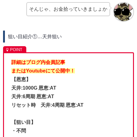
そんじゃ、お金拾っていきましょか
狙い目紹介①…天井狙い
詳細はブログ内会員記事
またはYoutubeにて公開中！
【恩恵】
天井:1000G 恩恵:AT
天井:6周期 恩恵:AT
リセット時 天井:4周期 恩恵:AT
【狙い目】
・不問