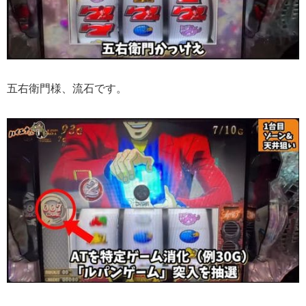
五右衛門様、流石です。