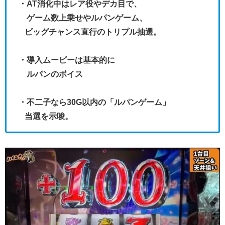
・AT消化中はレア役やデカ目で、
ゲーム数上乗せや
ルパンゲーム、
ビッグチャンス直行のトリプル抽選。
・導入ムービーは基本的に
ルパンのボイス
・不二子なら30G以内の「ルパンゲーム」
当選を示唆。