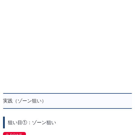
実践（ゾーン狙い）
狙い目①：ゾーン狙い