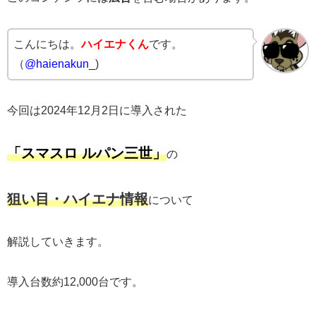
こんにちは。
ハイエナくん
です。
（
@haienakun_
)
今回は2024年12月2日に導入された
「スマスロ ルパン三世」
の
狙い目・ハイエナ情報
について
解説していきます。
導入台数約12,000台です。