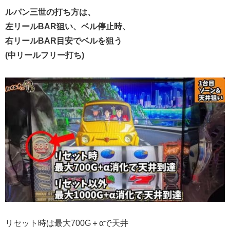
ルパン三世の打ち方は、
左リールBAR狙い、ベル停止時、
右リールBAR目安でベルを狙う
(中リールフリー打ち)
リセット時は最大700G＋αで天井