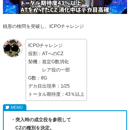
銭形の検問を突破し、ICPOチャレンジ
ICPOチャレンジ
役割：ATへのCZ
契機：規定G数消化
レア役の一部
G数：8G
デカ目出現率：1/25
トータル期待度：43％以上
・突入時の成立役を参照して
CZの種別を決定。