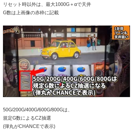
リセット時以外は、最大1000G＋αで天井
G数は上画像の赤枠に記載
50G/200G/400G/600G/800Gは、
規定G数によるCZ抽選
(弾丸がCHANCEで表示)