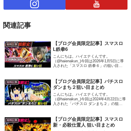
関連記事
【ブログ会員限定記事】スマスロ
有料記事
L鉄拳6
こんにちは。ハイエナくんです。
（@haienakun_)今回は2026年1月5日に導
入された「スマスロ 鉄拳６」の狙い目・
ハイエナ情報について解説していきます。
本記事では実際にハイエナする際のポイン
トや、その他情報をまとめてみました。
【ブログ会員限定記事】パチスロ
有料記事
【この...
ダンまち２狙い目まとめ
こんにちは。ハイエナくんです。
（@haienakun_)今回は2024年4月22日に導
入された「パチスロ ダンまち２」の狙い
目・ハイエナ情報について解説していきま
す。導入台数約6,000台です。本記事では
実際にハイエナする際のポイントや、そ...
【ブログ会員限定記事】スマスロ
有料記事
新・必殺仕置人 狙い目まとめ