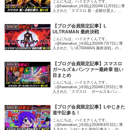
こんにちは。ハイエナくんです。
（@haienakun_)今回は2024年11月5日に導
入された「スマスロ 新・必殺仕置人」の
狙い目・ハイエナ情報について解説してい
きます。導入台数約5,000台です。本記事
では実際にハイエナする際のポイントや...
【ブログ会員限定記事】L
有料記事
ULTRAMAN 最終決戦
こんにちは。ハイエナくんです。
（@haienakun_)今回は2026年7月7日に導
入された「L ULTRAMAN 最終決戦」の狙
い目・ハイエナ情報について解説していき
ます。本記事では実際にハイエナする際の
ポイントや、その他情報をまとめてみ...
【ブログ会員限定記事】スマスロ
有料記事
ガールズ＆パンツァー最終章 狙い
目まとめ
こんにちは。ハイエナくんです。
（@haienakun_)今回は2024年2月5日に導
入された「スマスロ ガールズ＆パンツ
ァー最終章」の狙い目・ハイエナ情報につ
いて解説していきます。現在劇場で放映中
のガールズ&パンツァー最終章が題材にな
【ブログ会員限定記事】Lやじきた
有料記事
って...
道中記参る！
こんにちは。ハイエナくんです。
（@haienakun_)今回は2026年8月3日に導
入された「Lやじきた道中記参る！」の狙