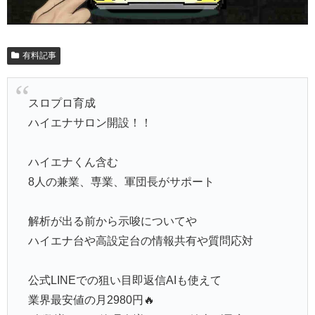
有料記事
スロプロ育成
ハイエナサロン開設！！
ハイエナくん含む
8人の兼業、専業、軍団長がサポート
解析が出る前から示唆についてや
ハイエナ台や高設定台の情報共有や質問応対
公式LINEでの狙い目即返信AIも使えて
業界最安値の月2980円🔥