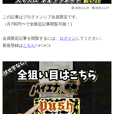
2025.11.18
2025.11.27
この記事はブログメンシプ会員限定です。
（月790円〜で全限定記事閲覧可能！)
会員限定記事を閲覧するには、
ログイン
してください。
新規登録は
こちら
👈👈👈