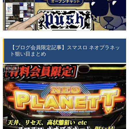
【ブログ会員限定記事】スマスロ ネオプラネッ
ト狙い目まとめ
有料記事