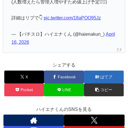
(人数増えたら管理人増やすため値上げ予定🙇‍♂️)
詳細はリプで👇
pic.twitter.com/18aPOO95Jz
— 【パチスロ】ハイエナくん (@haienakun_)
April
16, 2026
シェアする
X
Facebook
はてブ
Pocket
LINE
コピー
ハイエナくんのSNSを見る