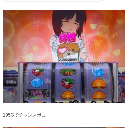
195Gでチャンスボコ