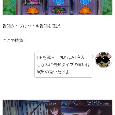
告知タイプはバトル告知を選択。
ここで勝負！
HPを減らし切ればAT突入
ちなみに告知タイプの違いは
演出の違いだけよ