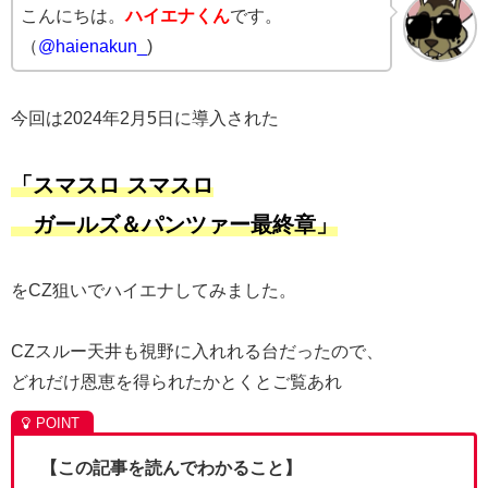
こんにちは。
ハイエナくん
です。
（
@haienakun_
)
今回は2024年2月5日に導入された
「スマスロ スマスロ
ガールズ＆パンツァー最終章」
をCZ狙いでハイエナしてみました。
CZスルー天井も視野に入れれる台だったので、
どれだけ恩恵を得られたかとくとご覧あれ
【この記事を読んでわかること】