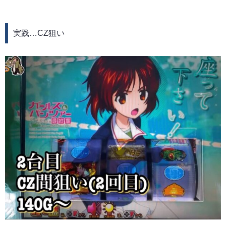
実践…CZ狙い