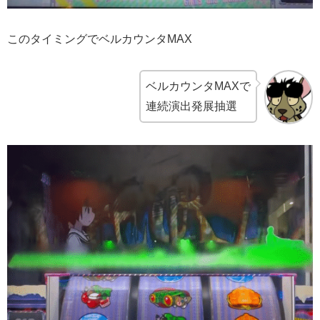
このタイミングでベルカウンタMAX
ベルカウンタMAXで
連続演出発展抽選