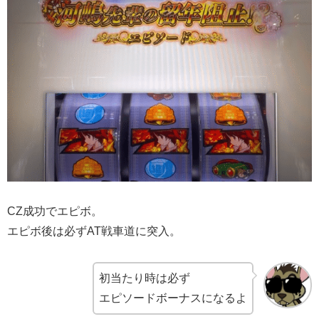
CZ成功でエピボ。
エピボ後は必ずAT戦車道に突入。
初当たり時は必ず
エピソードボーナスになるよ