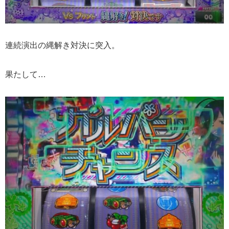
連続演出の縄解き対決に突入。
果たして…