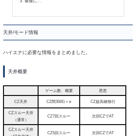
最後に…
天井/モード情報
ハイエナに必要な情報をまとめました。
天井概要
ゲーム数、概要
恩恵
CZ天井
CZ間300G＋α
CZ超高確移行
CZスルー天井
CZ7回スルー
次回CZでAT
（通常）
CZスルー天井
CZ5回スルー
次回CZでAT