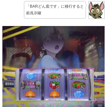
「BARどん底です」に移行すると
前兆示唆