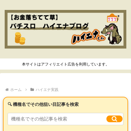
本サイトはアフィリエイト広告を利用しています。
ホーム
ハイエナ実践