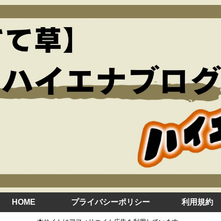
HOME
プライバシーポリシー
利用規約