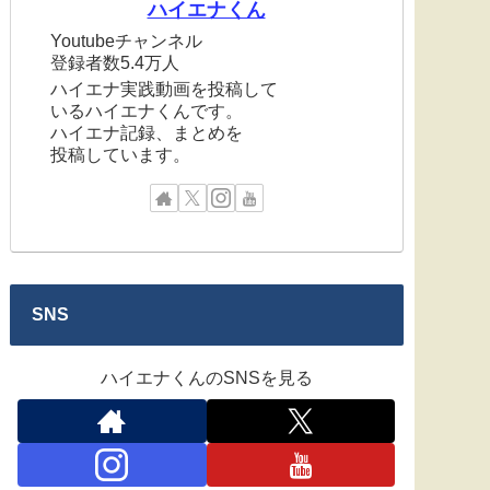
ハイエナくん
Youtubeチャンネル
登録者数5.4万人
ハイエナ実践動画を投稿して
いるハイエナくんです。
ハイエナ記録、まとめを
投稿しています。
SNS
ハイエナくんのSNSを見る