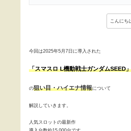
こんにち
今回は2025年5月7日に導入された
「スマスロ L機動戦士ガンダムSEED
狙い目・ハイエナ情報
の
について
解説していきます。
人気スロットの最新作
導入台数約15,000台です。