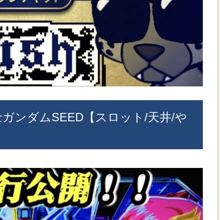
ガンダムSEED【スロット/天井/や