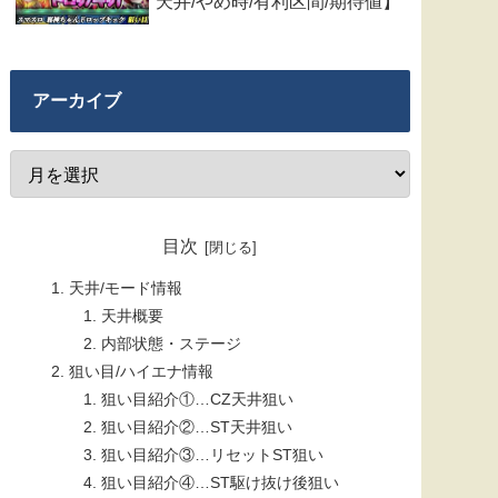
天井/やめ時/有利区間/期待値】
アーカイブ
目次
天井/モード情報
天井概要
内部状態・ステージ
狙い目/ハイエナ情報
狙い目紹介①…CZ天井狙い
狙い目紹介②…ST天井狙い
狙い目紹介③…リセットST狙い
狙い目紹介④…ST駆け抜け後狙い