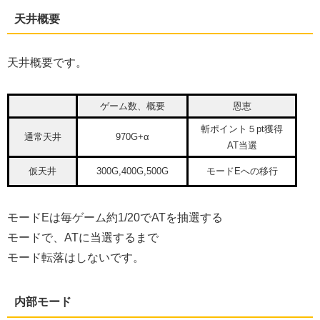
天井概要
天井概要です。
ゲーム数、概要
恩恵
斬ポイント５pt獲得
通常天井
970G+α
AT当選
仮天井
300G,400G,500G
モードEへの移行
モードEは毎ゲーム約1/20でATを抽選する
モードで、ATに当選するまで
モード転落はしないです。
内部モード