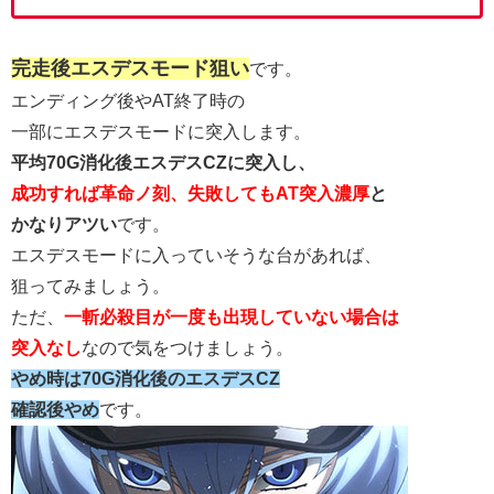
完走後エスデスモード狙い
です。
エンディング後やAT終了時の
一部にエスデスモードに突入します。
平均70G消化後エスデスCZに突入し、
成功すれば革命ノ刻、
失敗してもAT突入濃厚
と
かなりアツい
です。
エスデスモードに入っていそうな台があれば、
狙ってみましょう。
ただ、
一斬必殺目が一度も出現していない場合は
突入なし
なので気をつけましょう。
やめ時は70G消化後のエスデスCZ
確認後やめ
です。