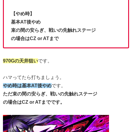
【やめ時】
基本AT後やめ
束の間の安らぎ、戦いの先触れステージ
の場合はCZ or ATまで
970Gの天井狙い
です。
ハマってたら打ちましょう。
やめ時は基本AT後やめ
です。
ただ束の間の安らぎ、戦いの先触れステージ
の場合はCZ or ATまでです。