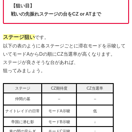
【狙い目】
戦いの先振れステージの台をCZ or ATまで
ステージ狙い
です。
以下の表のように各ステージごとに滞在モードを示唆して
いてモードAからDの順にCZ当選率が高くなります。
ステージが良さそうな台があれば、
狙ってみましょう。
ステージ
CZ期待度
CZ当選率
仲間の墓
–
–
ナイトレイドの日常
モードA示唆
低
帝国に潜む影
モードB示唆
↓
束の間の安らぎ
モードC示唆
↓