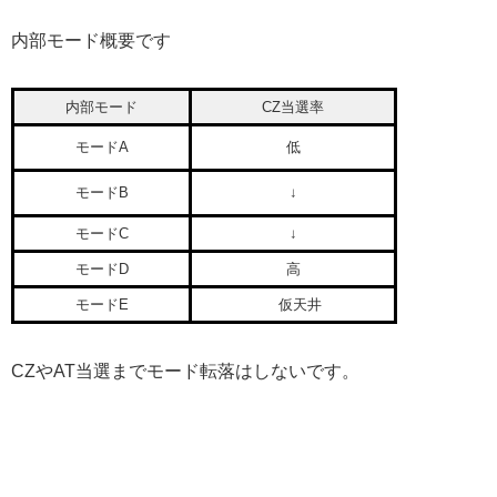
内部モード概要です
内部モード
CZ当選率
モードA
低
モードB
↓
モードC
↓
モードD
高
モードE
仮天井
CZやAT当選までモード転落はしないです。