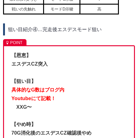
戦いの先触れ
モードD示唆
高
狙い目紹介④…完走後エスデスモード狙い
【恩恵】
エスデスCZ突入
【狙い目】
具体的なG数はブログ内
Youtubeにて記載！
XXG〜
【やめ時】
70G消化後のエスデスCZ確認後やめ