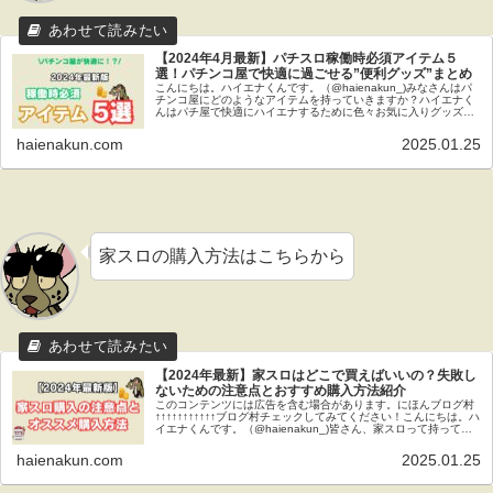
【2024年4月最新】パチスロ稼働時必須アイテム５
選！パチンコ屋で快適に過ごせる”便利グッズ”まとめ
こんにちは。ハイエナくんです。（@haienakun_)みなさんはパ
チンコ屋にどのようなアイテムを持っていきますか？ハイエナく
んはパチ屋で快適にハイエナするために色々お気に入りグッズを
持っていってます。今回はハイエナ稼働時やパチ屋で快適に過...
haienakun.com
2025.01.25
家スロの購入方法はこちらから
【2024年最新】家スロはどこで買えばいいの？失敗し
ないための注意点とおすすめ購入方法紹介
このコンテンツには広告を含む場合があります。にほんブログ村
↑↑↑↑↑↑↑↑↑↑↑ブログ村チェックしてみてください！こんにちは。ハ
イエナくんです。（@haienakun_)皆さん、家スロって持ってま
すか？実はわたくしハイエナくん大学生時代に家...
haienakun.com
2025.01.25