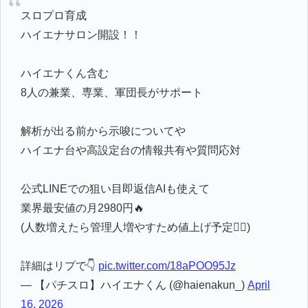
スロプロ育成
ハイエナサロン開設！！
ハイエナくん含む
8人の兼業、専業、軍団長がサポート
解析が出る前から示唆についてや
ハイエナ台や高設定台の情報共有や質問応対
公式LINEでの狙い目即返信AIも使えて
業界最安値の月2980円🔥
(人数増えたら管理人増やすため値上げ予定🙇‍♂️)
詳細はリプで👇
pic.twitter.com/18aPOO95Jz
— 【パチスロ】ハイエナくん (@haienakun_)
April
16, 2026