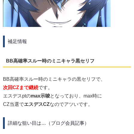
補足情報
BB高確率スルー時のミニキャラ黒セリフ
BB高確率スルー時のミニキャラの黒セリフで、
次回CZまで継続
です。
エスデスptの
max示唆
となっており、max時に
CZ当選で
エスデスCZ
なのでアツいです。
詳細な狙い目は…（ブログ会員記事）