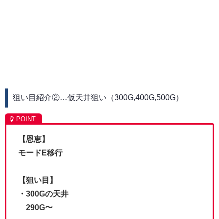
狙い目紹介②…仮天井狙い（300G,400G,500G）
【恩恵】
モードE移行
【狙い目】
・300Gの天井
290G〜