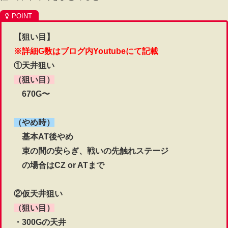
【狙い目】
※詳細G数はブログ内Youtubeにて記載
①天井狙い
（狙い目）
670G〜
（やめ時）
基本AT後やめ
束の間の安らぎ、戦いの先触れステージ
の場合はCZ or ATまで
②仮天井狙い
（狙い目）
・300Gの天井