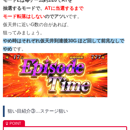
モードEは毎ゲーム約1/20でATを
抽選するモードで、
ATに当選するまで
モード転落はしない
のでアツい
です。
仮天井に近いG数の台があれば、
狙ってみましょう。
やめ時はそれぞれ仮天井到達後30G ほど回して前兆なしで
やめ
です。
狙い目紹介③…ステージ狙い