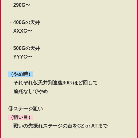
290G〜
・400Gの天井
XXXG〜
・500Gの天井
YYYG〜
（やめ時）
それぞれ仮天井到達後30G ほど回して
前兆なしでやめ
③ステージ狙い
（狙い目）
戦いの先振れステージの台をCZ or ATまで