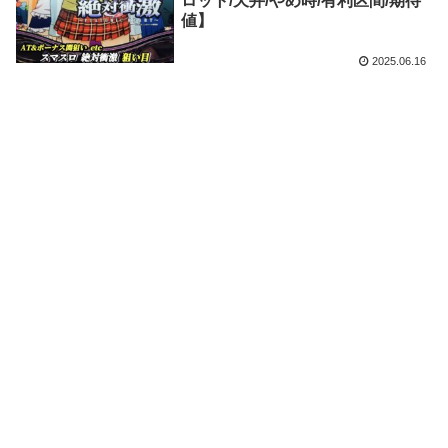
ロット/天井/やめ時/有利区間/期待
値】
2025.06.16