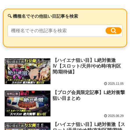
【ハイエナ狙い目】L絶対衝激
狙い目まとめ
Ⅳ【スロット/天井/やめ時/有利区
間/期待値】
2025.11.05
【ブログ会員限定記事】L絶対衝撃
有料記事
狙い目まとめ
2025.06.29
【ハイエナ狙い目】L絶対衝激【ス
狙い目まとめ