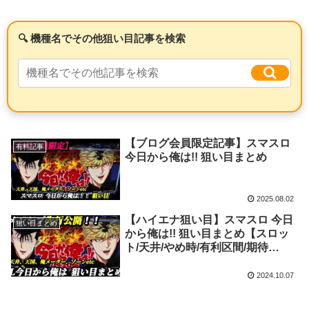
【ブログ会員限定記事】スマスロ
有料記事
今日から俺は!! 狙い目まとめ
2025.08.02
【ハイエナ狙い目】スマスロ 今日
狙い目まとめ
から俺は!! 狙い目まとめ【スロッ
ト/天井/やめ時/有利区間/期待
値】
2024.10.07